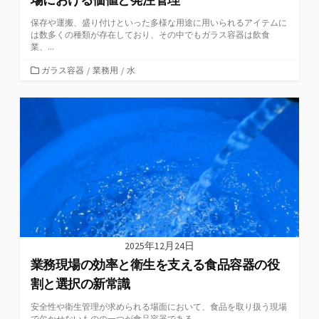
保存や運搬、盛り付けといった多様な用途に用いられるアイテムに
は数多くの種類が存在しており、その中でもガラス容器は飲食
業、...
カ
ガラス容器
/
業務用
/
水
テ
ゴ
リ
ー
2025年12月24日
業務現場の効率と衛生を支える食品容器の役
割と選択の新常識
安全性や衛生管理が求められる場面において、食品を取り扱う現場
で欠かせないものの一つが食品容器である。