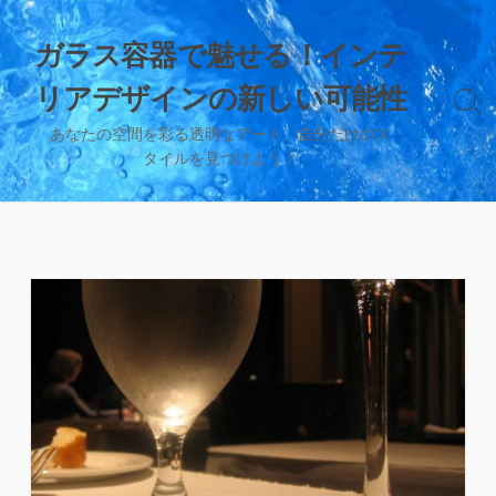
コ
ン
ガラス容器で魅せる！インテ
テ
リアデザインの新しい可能性
ン
検
ツ
索
あなたの空間を彩る透明なアート、自分だけのス
へ
切
タイルを見つけよう！
り
ス
替
キ
え
ッ
プ