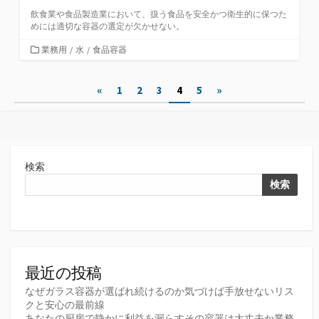
飲食業や食品製造業において、扱う食品を安全かつ衛生的に保つた
めには適切な容器の選定が欠かせない。
カ
業務用
/
水
/
食品容器
テ
ゴ
投
«
1
2
3
4
5
»
リ
ー
稿
の
ペ
検索
ー
検索
ジ
送
り
最近の投稿
なぜガラス容器が選ばれ続けるのか気づけば手放せないリス
クと安心の最前線
あなたの厨房で静かに利益を漏らすその容器は大丈夫か業務