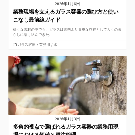
2026年1月6日
業務現場を支えるガラス容器の選び方と使い
こなし最前線ガイド
様々な素材の中でも、ガラスは古来より貴重な存在として人々の暮
らしに溶け込んできた。
カ
ガラス容器
/
業務用
/
水
テ
ゴ
リ
ー
2026年1月3日
多角的視点で選ばれるガラス容器の業務用現
場における価値と発注管理