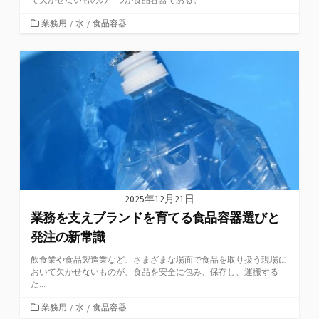
カ
業務用
/
水
/
食品容器
テ
ゴ
リ
ー
2025年12月21日
業務を支えブランドを育てる食品容器選びと
発注の新常識
飲食業や食品製造業など、さまざまな場面で食品を取り扱う現場に
おいて欠かせないものが、食品を安全に包み、保存し、運搬する
た...
カ
業務用
/
水
/
食品容器