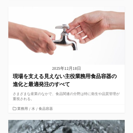
テ
ゴ
リ
ー
2025年12月18日
現場を支える見えない主役業務用食品容器の
進化と最適発注のすべて
さまざまな産業のなかで、食品関連の分野は特に衛生や品質管理が
重視される。
カ
業務用
/
水
/
食品容器
テ
ゴ
リ
ー