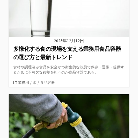
2025年12月12日
多様化する食の現場を支える業務用食品容器
の選び方と最新トレンド
食材や調理済み食品を安全かつ衛生的な状態で保存・運搬・提供す
るために不可欠な役割を担うのが食品容器である。
カ
業務用
/
水
/
食品容器
テ
ゴ
リ
ー