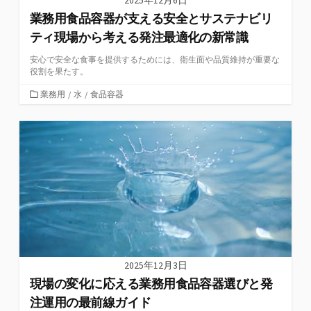
2025年12月6日
業務用食品容器が支える安全とサステナビリ
ティ現場から考える発注最適化の新常識
安心で安全な食事を提供するためには、衛生面や品質維持が重要な
役割を果たす。
カ
業務用
/
水
/
食品容器
テ
ゴ
リ
ー
2025年12月3日
現場の変化に応える業務用食品容器選びと発
注運用の最前線ガイド