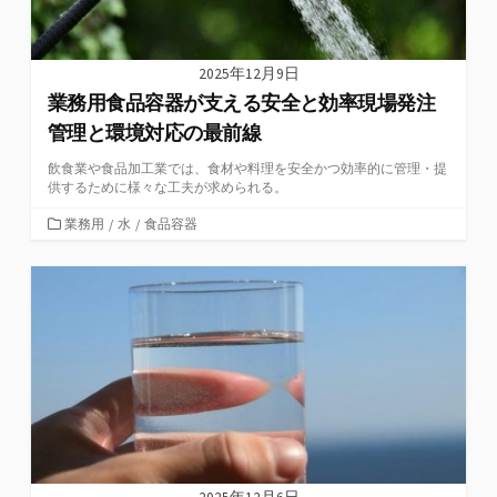
2025年12月9日
業務用食品容器が支える安全と効率現場発注
管理と環境対応の最前線
飲食業や食品加工業では、食材や料理を安全かつ効率的に管理・提
供するために様々な工夫が求められる。
カ
業務用
/
水
/
食品容器
テ
ゴ
リ
ー