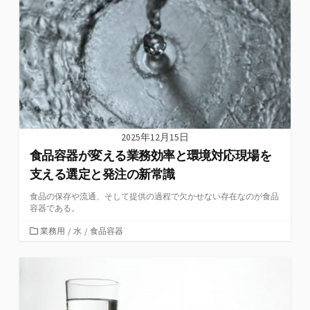
2025年12月15日
食品容器が変える業務効率と環境対応現場を
支える選定と発注の新常識
食品の保存や流通、そして提供の過程で欠かせない存在なのが食品
容器である。
カ
業務用
/
水
/
食品容器
テ
ゴ
リ
ー