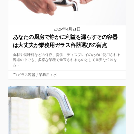
2026年4月21日
あなたの厨房で静かに利益を漏らすその容器
は大丈夫か業務用ガラス容器選びの盲点
食材や調味料などの保存、提供、ディスプレイのために使用される
容器の中でも、多様な業種で重宝されるものとして重要な位置を
占...
カ
ガラス容器
/
業務用
/
水
テ
ゴ
リ
ー