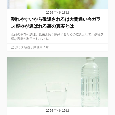
2026年4月18日
割れやすいから敬遠されるは大間違い今ガラ
ス容器が選ばれる裏の真実とは
食品の保存や調理、見栄え良く陳列するための道具として、多種多
様な容器が利用されている。
カ
ガラス容器
/
業務用
/
水
テ
ゴ
リ
ー
2026年4月15日