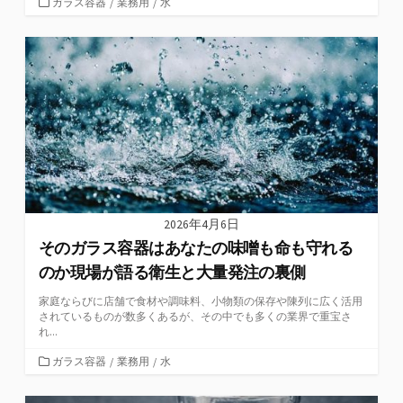
カ
ガラス容器
/
業務用
/
水
テ
ゴ
リ
ー
2026年4月6日
そのガラス容器はあなたの味噌も命も守れる
のか現場が語る衛生と大量発注の裏側
家庭ならびに店舗で食材や調味料、小物類の保存や陳列に広く活用
されているものが数多くあるが、その中でも多くの業界で重宝さ
れ...
カ
ガラス容器
/
業務用
/
水
テ
ゴ