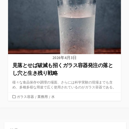
リ
ー
2026年4月3日
見落とせば破滅も招くガラス容器発注の落と
し穴と生き残り戦略
様々な食品保存や調理の場面、さらには科学実験の現場までも含
め、多種多様な用途で広く使用されているのがガラス容器である。
カ
ガラス容器
/
業務用
/
水
テ
ゴ
リ
ー