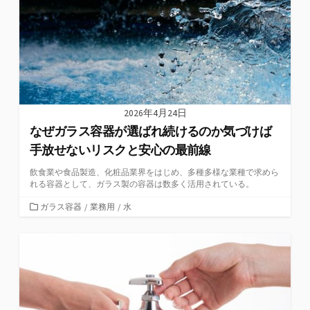
2026年4月24日
なぜガラス容器が選ばれ続けるのか気づけば
手放せないリスクと安心の最前線
飲食業や食品製造、化粧品業界をはじめ、多種多様な業種で求めら
れる容器として、ガラス製の容器は数多く活用されている。
カ
ガラス容器
/
業務用
/
水
テ
ゴ
リ
ー