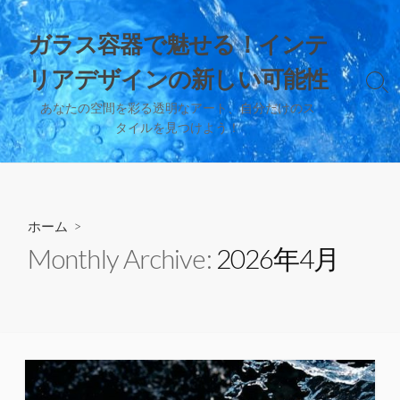
コ
ン
ガラス容器で魅せる！インテ
テ
リアデザインの新しい可能性
ン
検
ツ
索
あなたの空間を彩る透明なアート、自分だけのス
へ
切
タイルを見つけよう！
り
ス
替
キ
え
ッ
プ
ホーム
>
Monthly Archive:
2026年4月