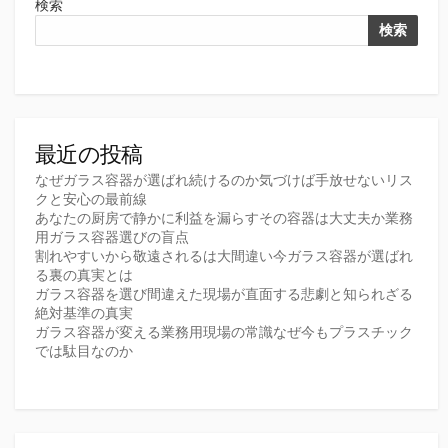
検索
検索
最近の投稿
なぜガラス容器が選ばれ続けるのか気づけば手放せないリス
クと安心の最前線
あなたの厨房で静かに利益を漏らすその容器は大丈夫か業務
用ガラス容器選びの盲点
割れやすいから敬遠されるは大間違い今ガラス容器が選ばれ
る裏の真実とは
ガラス容器を選び間違えた現場が直面する悲劇と知られざる
絶対基準の真実
ガラス容器が変える業務用現場の常識なぜ今もプラスチック
では駄目なのか