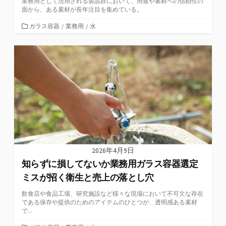
業務用として活用される製品群において、用途や素材への信頼性の
面から、ある素材が長年注目を集めている。
カ
ガラス容器
/
業務用
/
水
テ
ゴ
リ
ー
2026年4月9日
知らずに損してないか業務用ガラス容器選定
ミスが招く衛生と売上の落とし穴
飲食店や食品工場、研究施設など様々な現場において不可欠な存在
である保存や提供のためのアイテムのひとつが、透明感ある素材
で...