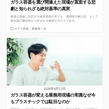
ガラス容器を選び間違えた現場が直面する悲
劇と知られざる絶対基準の真実
多様な用途に対応する保存容器の中でも、透明性や耐久性、そして
衛生面の優位性から好まれる素材がガラスである。
カ
ガラス容器
/
業務用
/
水
テ
ゴ
リ
ー
2026年4月12日
ガラス容器が変える業務用現場の常識なぜ今
もプラスチックでは駄目なのか