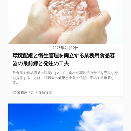
2026年2月12日
環境配慮と衛生管理を両立する業務用食品容
器の最前線と発注の工夫
飲食業や食品流通の現場において、食材や調理済み食品を守りなが
ら提供することは、消費者の健康と企業の信頼に直結する重要な
業...
カ
業務用
/
水
/
食品容器
テ
ゴ
リ
ー