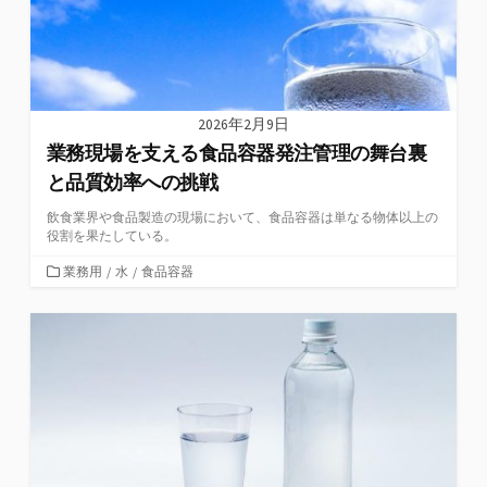
2026年2月9日
業務現場を支える食品容器発注管理の舞台裏
と品質効率への挑戦
飲食業界や食品製造の現場において、食品容器は単なる物体以上の
役割を果たしている。
カ
業務用
/
水
/
食品容器
テ
ゴ
リ
ー