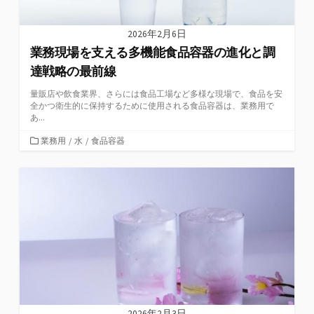
2026年2月6日
業務現場を支える多機能食品容器の進化と調
達戦略の最前線
量販店や飲食業界、さらには食品工場など多様な現場で、食品を安
全かつ衛生的に保持するために使用される食品容器は、業務用で
あ...
カ
業務用
/
水
/
食品容器
テ
ゴ
リ
ー
2026年2月3日