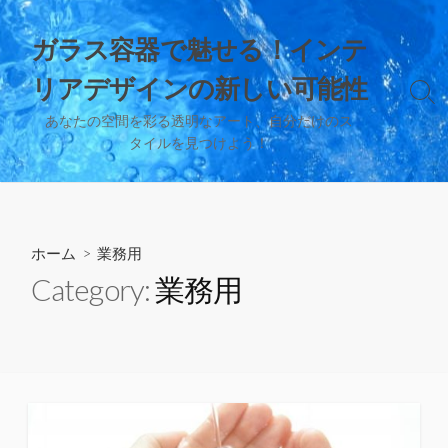
コ
ン
ガラス容器で魅せる！インテ
テ
リアデザインの新しい可能性
ン
検
ツ
索
あなたの空間を彩る透明なアート、自分だけのス
へ
切
タイルを見つけよう！
り
ス
替
キ
え
ッ
プ
ホーム
> 業務用
Category:
業務用