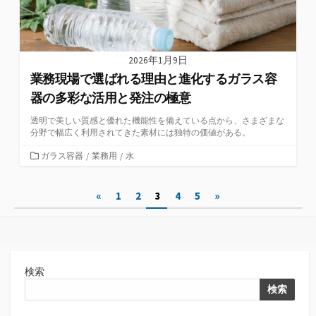
2026年1月9日
業務現場で選ばれる理由と進化するガラス容
器の多彩な活用と発注の極意
透明で美しい質感と優れた機能性を備えている点から、さまざまな
分野で幅広く利用されてきた素材には独特の価値がある。
カ
ガラス容器
/
業務用
/
水
テ
ゴ
投
«
1
2
3
4
5
»
リ
ー
稿
の
ペ
検索
ー
検索