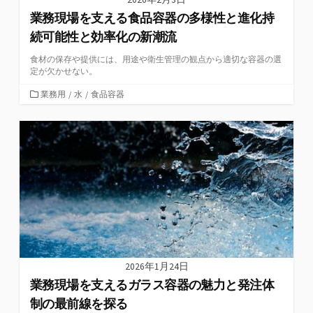
業務現場を支える食品容器の多様性と進化持
続可能性と効率化の新潮流
食材の保存や提供には、用途や衛生管理の観点から適切な容器の選
定が欠かせない。
カ
業務用
/
水
/
食品容器
テ
ゴ
リ
ー
2026年1月24日
業務現場を支えるガラス容器の魅力と発注体
制の最前線を探る