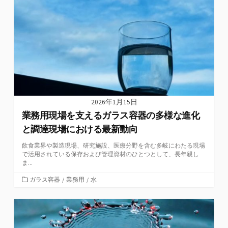
リ
ー
2026年1月15日
業務用現場を支えるガラス容器の多様な進化
と調達現場における最新動向
飲食業界や製造現場、研究施設、医療分野を含む多岐にわたる現場
で活用されている保存および管理資材のひとつとして、長年親し
ま...
カ
ガラス容器
/
業務用
/
水
テ
ゴ
リ
ー