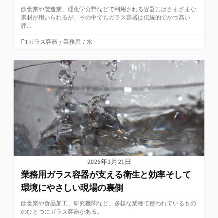
飲食業や製造業、理化学分野などで利用される容器にはさまざまな
素材が用いられるが、その中でもガラス容器は伝統的でかつ高い
評...
カ
ガラス容器
/
業務用
/
水
テ
ゴ
リ
ー
2026年1月21日
業務用ガラス容器が支える衛生と効率そして
環境にやさしい現場の裏側
飲食業や食品加工、研究機関など、多様な業種で使われているもの
のひとつにガラス容器がある。