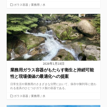
カ
ガラス容器
/
業務用
/
水
テ
ゴ
リ
ー
2026年1月18日
業務用ガラス容器がもたらす衛生と持続可能
性と現場価値の最適化への提案
日常生活や業務用のさまざまな分野において、保存や陳列等に使わ
れる道具のひとつがガラス製の容器である。
カ
ガラス容器
/
業務用
/
水
テ
ゴ