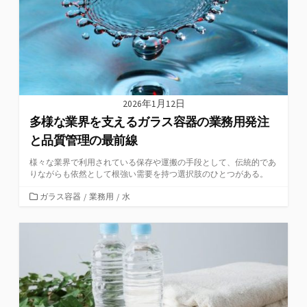
2026年1月12日
多様な業界を支えるガラス容器の業務用発注
と品質管理の最前線
様々な業界で利用されている保存や運搬の手段として、伝統的であ
りながらも依然として根強い需要を持つ選択肢のひとつがある。
カ
ガラス容器
/
業務用
/
水
テ
ゴ
リ
ー