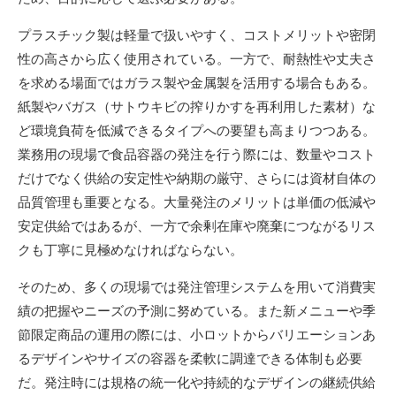
プラスチック製は軽量で扱いやすく、コストメリットや密閉
性の高さから広く使用されている。一方で、耐熱性や丈夫さ
を求める場面ではガラス製や金属製を活用する場合もある。
紙製やバガス（サトウキビの搾りかすを再利用した素材）な
ど環境負荷を低減できるタイプへの要望も高まりつつある。
業務用の現場で食品容器の発注を行う際には、数量やコスト
だけでなく供給の安定性や納期の厳守、さらには資材自体の
品質管理も重要となる。大量発注のメリットは単価の低減や
安定供給ではあるが、一方で余剰在庫や廃棄につながるリス
クも丁寧に見極めなければならない。
そのため、多くの現場では発注管理システムを用いて消費実
績の把握やニーズの予測に努めている。また新メニューや季
節限定商品の運用の際には、小ロットからバリエーションあ
るデザインやサイズの容器を柔軟に調達できる体制も必要
だ。発注時には規格の統一化や持続的なデザインの継続供給