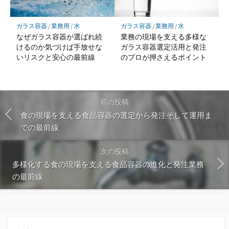
ガラス容器
/
業務用
/
水
ガラス容器
/
業務用
/
水
なぜガラス容器が選ばれ続
業務の現場を支える多様な
けるのか気づけば手放せな
ガラス容器選定活用と発注
いリスクと安心の最前線
のプロが押さえるポイント
前の投稿
食の現場を支える食品容器の選定から発注そして運用ま
での最前線
次の投稿
多様化する食の現場を支える食品容器の進化と発注業務
の最前線