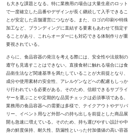
も大きな課題となる。特に業務用の場合は大量生産のロット
で一度確立した品番やデザインが長く継続して入手できるこ
とが安定した店舗運営につながる。また、ロゴの印刷や特殊
加工など、ブランディングに直結する要素もあわせて指定す
ることがあり、これらオーダーにも対応できる体制作りが重
要視されている。
さらに、食品容器の発注を考える際には、安全性や法規制の
遵守も見逃すことはできない。直接食材に触れる場合には食
品衛生法など関連基準を満たしていることが大前提となり、
成分や使用素材の安全性、アレルゲンなどへの配慮もしっか
り行われている必要がある。そのため、信頼できるサプライ
ヤーを選ぶことや定期的な品質チェックは必須事項である。
業務用の食品容器への需要は多様で、テイクアウトやデリバ
リー、イベント用など外部への持ち出しを前提とした商品展
開も急速に増えている。そのため、持ち運びやすい設計や中
身の鮮度保持、耐久性、防漏性といった付加価値の高い容器