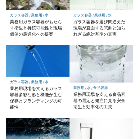
ガラス容器
/
業務用
/
水
ガラス容器
/
業務用
/
水
業務用ガラス容器がもたら
ガラス容器を選び間違えた
す衛生と持続可能性と現場
現場が直面する悲劇と知ら
価値の最適化への提案
れざる絶対基準の真実
ガラス容器
/
業務用
/
水
業務用
/
水
/
食品容器
業務用現場を支えるガラス
業務用現場を支える食品容
容器多彩な形と機能が生む
器の選定と発注に見る安全
保存とブランディングの可
衛生と効率化の工夫
能性