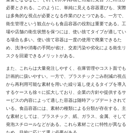
必要とされる。このように、単純に見える容器選びも、実際
は多角的な視点が必要となる作業のひとつである。一方で、
衛生管理という観点からも食品容器の役割は重要である。工
場や店舗の衛生状態を保つには、使い捨てタイプが適してい
る場合も多い。使い捨て容器は一度の使用で廃棄できるた
め、洗浄や消毒の手間が省け、交差汚染や劣化による衛生リ
スクを回避できるメリットがある。
また、これらは大量発注しやすく、在庫管理やコスト面でも
計画的に扱いやすい。一方で、プラスチックごみ削減の視点
から再利用可能な素材を用いた繰り返し使えるタイプを導入
するケースも徐々に拡大しており、企業の方針や提供するサ
ービスの内容によって適した容器は随時アップデートされて
いる。食品容器には、素材の種類による分類が存在する。主
な素材としては、プラスチック、紙、ガラス、金属、そして
発泡スチロールなどがある。これら素材ごとに特性が異なる
ため、目的に応じて選ぶ必要がある。