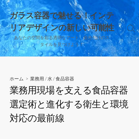
コ
ン
ガラス容器で魅せる！インテ
テ
リアデザインの新しい可能性
ン
検
ツ
索
あなたの空間を彩る透明なアート、自分だけのス
へ
切
タイルを見つけよう！
り
ス
替
キ
え
ッ
プ
ホーム
>
業務用
/
水
/
食品容器
業務用現場を支える食品容器
選定術と進化する衛生と環境
対応の最前線