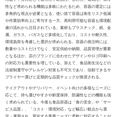
性など求められる機能は多岐にわたるため、容器の選定には
多角的な視点が必要となる。使い捨て容器は衛生リスク低減
や作業効率向上に寄与する一方、再利用可能な容器も環境配
慮の流れから注目されている。素材もプラスチック、紙、金
属、ガラス、バガスなど多様化しており、コストや耐久性、
環境負荷を考慮した選択が求められる。容器の発注時には、
数量やコストだけでなく、安定供給や納期、品質管理が重要
となるほか、店のブランドに合わせたデザインやロゴ印刷へ
の対応力も重要性を増している。加えて、食品衛生法などの
法規制遵守やアレルゲン対策も不可欠であり、信頼できるサ
プライヤー選びと定期的な品質チェックが推奨される。
テイクアウトやデリバリー、イベント向けの多様なニーズに
応じて、持ち運びやすさや鮮度保持、防漏性などの機能も強
く求められている。今後も食品容器は「食の安全」や「サー
ビス品質」、「コスト・環境対応」など幅広い観点から選
定・運用され、変化する業界ニーズに柔軟に対応することが