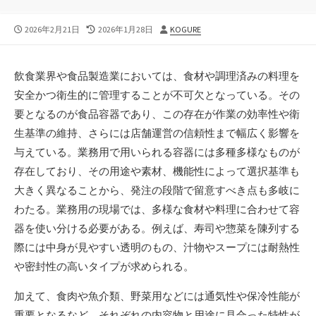
公
最
投
2026年2月21日
2026年1月28日
KOGURE
開
終
稿
日
更
者
新
飲食業界や食品製造業においては、食材や調理済みの料理を
日
安全かつ衛生的に管理することが不可欠となっている。
その
要となるのが食品容器であり、この存在が作業の効率性や衛
生基準の維持、さらには店舗運営の信頼性まで幅広く影響を
与えている。業務用で用いられる容器には多種多様なものが
存在しており、その用途や素材、機能性によって選択基準も
大きく異なることから、発注の段階で留意すべき点も多岐に
わたる。業務用の現場では、多様な食材や料理に合わせて容
器を使い分ける必要がある。例えば、寿司や惣菜を陳列する
際には中身が見やすい透明のもの、汁物やスープには耐熱性
や密封性の高いタイプが求められる。
加えて、食肉や魚介類、野菜用などには通気性や保冷性能が
重要となるなど、それぞれの内容物と用途に見合った特性が