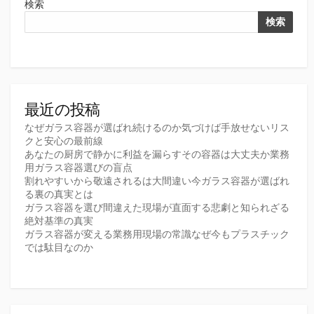
検索
検索
最近の投稿
なぜガラス容器が選ばれ続けるのか気づけば手放せないリス
クと安心の最前線
あなたの厨房で静かに利益を漏らすその容器は大丈夫か業務
用ガラス容器選びの盲点
割れやすいから敬遠されるは大間違い今ガラス容器が選ばれ
る裏の真実とは
ガラス容器を選び間違えた現場が直面する悲劇と知られざる
絶対基準の真実
ガラス容器が変える業務用現場の常識なぜ今もプラスチック
では駄目なのか