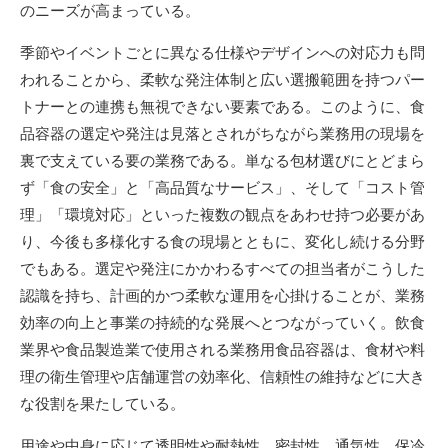
のニーズが高まっている。
季節やイベントごとに異なる仕様やデザインへの対応力も問
われることから、柔軟な発注体制と広い選搬範囲を持つパー
トナーとの連携も無視できない要素である。このように、食
品容器の選定や発注は見落とされがちながら業務用の現場を
裏で支えている要の業務である。単なる包材選びにとどまら
ず「食の安全」と「高品質なサービス」、そして「コスト管
理」「環境対応」といった複数の観点をあわせ持つ必要があ
り、今後も多様化する食の現場とともに、変化し続ける分野
でもある。選定や発注にかかわるすべての担当者がこうした
認識を持ち、計画的かつ柔軟な運用を心掛けることが、業務
効率の向上と事業の持続的な発展へとつながっていく。飲食
業界や食品製造業で使用される業務用食品容器は、食材や料
理の衛生管理や店舗運営の効率化、信頼性の維持などに大き
な役割を果たしている。
用途や中身に応じて透明性や耐熱性、密封性、通気性、保冷