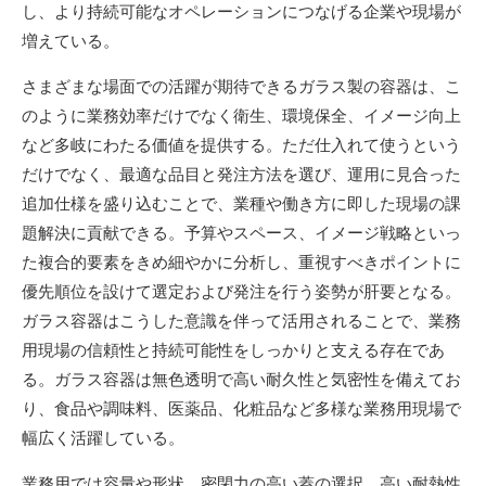
し、より持続可能なオペレーションにつなげる企業や現場が
増えている。
さまざまな場面での活躍が期待できるガラス製の容器は、こ
のように業務効率だけでなく衛生、環境保全、イメージ向上
など多岐にわたる価値を提供する。ただ仕入れて使うという
だけでなく、最適な品目と発注方法を選び、運用に見合った
追加仕様を盛り込むことで、業種や働き方に即した現場の課
題解決に貢献できる。予算やスペース、イメージ戦略といっ
た複合的要素をきめ細やかに分析し、重視すべきポイントに
優先順位を設けて選定および発注を行う姿勢が肝要となる。
ガラス容器はこうした意識を伴って活用されることで、業務
用現場の信頼性と持続可能性をしっかりと支える存在であ
る。ガラス容器は無色透明で高い耐久性と気密性を備えてお
り、食品や調味料、医薬品、化粧品など多様な業務用現場で
幅広く活躍している。
業務用では容量や形状、密閉力の高い蓋の選択、高い耐熱性