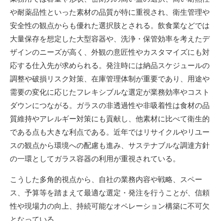
や耐薬品性といった素材の品質が特に重視され、衛生管理や
安全性の観点からも優れた選択肢とされる。飲食業などでは
大量保存を想定した大型容器や、洗浄・保管効率を考えたデ
ザインのニーズが高く、外観の意匠性やカスタマイズにも対
応する仕入先が求められる。発注時には納品スケジュールの
調整や破損リスク対策、在庫管理体制が重要であり、用途や
需要の変化に応じたフレキシブルな選定が業務効率やコスト
ダウンにつながる。ガラスの非透過性や非吸着性は食材の品
質維持やアレルギー対策にも貢献し、他素材に比べて衛生的
である点も大きな利点である。近年ではリサイクルやリユー
スの観点から環境への配慮も進み、サステナブルな調達方針
の一環としてガラス容器の利用が重視されている。
こうした多角的視点から、自社の業務内容や戦略、スペー
ス、予算等を踏まえて最適な選定・発注を行うことが、信頼
性や現場力の向上、持続可能なオペレーション構築に不可欠
となっている。