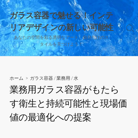
コ
ン
ガラス容器で魅せる！インテ
テ
リアデザインの新しい可能性
ン
検
ツ
索
あなたの空間を彩る透明なアート、自分だけのス
へ
切
タイルを見つけよう！
り
ス
替
キ
え
ッ
プ
ホーム
>
ガラス容器
/
業務用
/
水
業務用ガラス容器がもたら
す衛生と持続可能性と現場価
値の最適化への提案