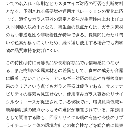
ンでの名入れ・印刷などカスタマイズ対応の可否も判断材料
となる。予測される需要増や運用オペレーションの変化に応
じて、適切なガラス容器の選定と発注が生産性向上およびコ
スト削減の決め手となる。衛生面の観点からは、ガラス素材
のもつ非透過性や非吸着性が特筆できる。長期間にわたり匂
いや色素が移りにくいため、繰り返し使用する場合でも内容
物の品質維持を妨げにくい。
この特性は特に発酵食品や長期保存品では信頼感につなが
る。また樹脂や金属素材との差異として、食材の成分が容器
に吸着しないことから、アレルギー対応の観点や各種検査結
果のクリアという点でもガラス容器は優位である。サステナ
ビリティの要素も見逃せない。使用済みガラス容器のリサイ
クルやリユースが促進されている現状では、環境負荷低減や
廃棄物削減の観点からもその選択が推進されている。業務用
として調達する際も、回収リサイクル網の有無や今後のサプ
ライチェーン全体の環境方針との整合性などを総合的に観察