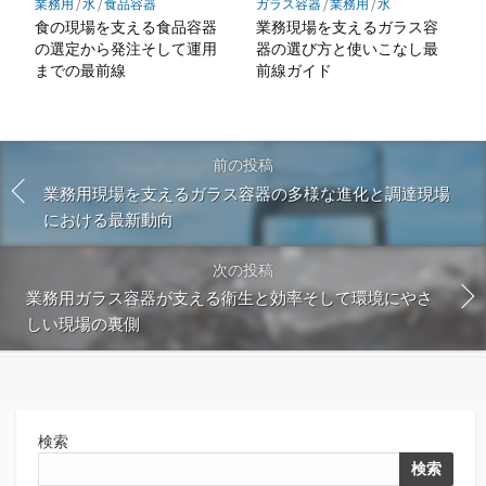
業務用
/
水
/
食品容器
ガラス容器
/
業務用
/
水
食の現場を支える食品容器
業務現場を支えるガラス容
の選定から発注そして運用
器の選び方と使いこなし最
までの最前線
前線ガイド
前の投稿
業務用現場を支えるガラス容器の多様な進化と調達現場
における最新動向
次の投稿
業務用ガラス容器が支える衛生と効率そして環境にやさ
しい現場の裏側
検索
検索