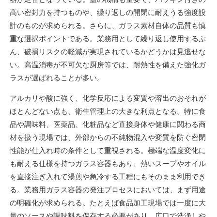
高い密封力を持つものや、繰り返しの開閉に耐えうる強度設
計のものが求められる。さらに、ガラス素材自体の品質も慎
重な選択ポイントである。業務用として繰り返し使用するぶ
ん、破損リスクの軽減が実現されているかどうかは見逃せな
い。高温消毒が不可欠な厨房等では、耐熱性を備えた強化ガ
ラスが選ばれることが多い。
アルカリや酸に強く、化学反応による変質や溶出のおそれが
ほとんどない点も、衛生管理上の大きな利点となる。特に食
品や調味料、医薬品、化粧品など直接身体や健康に関わる商
材を扱う現場では、外部からの不純物混入や変質を防ぐ密閉
性能が仕入れ時の条件として重視される。極端な温度変化に
も耐える仕様を持つガラス容器もあり、熱いスープやオイル
を直接注ぎ入れて湯煎や急冷する工程にもそのまま利用でき
る。業務用ガラス容器の発注プロセスにおいては、まず用途
の明確化が求められる。たとえば食品加工現場では一度に大
量のソースや調味料を保存する必要があり、広口で洗浄しや