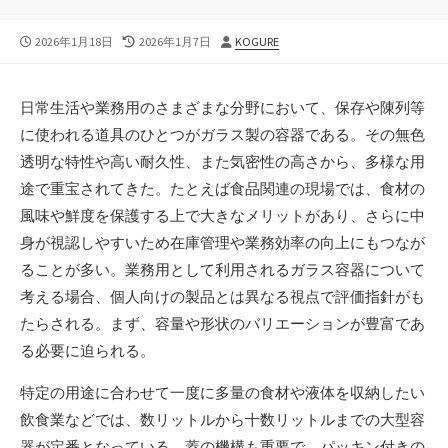
公
最
投
2026年1月18日
2026年1月7日
KOGURE
開
終
稿
日
更
者
新
日常生活や業務用のさまざまな分野において、保存や陳列等
日
に使われる道具のひとつがガラス製の容器である。
その無色
透明な特性や高い耐久性、また気密性の高さから、多様な用
途で重宝されてきた。たとえば食品関連の現場では、食材の
風味や鮮度を保護する上で大きなメリットがあり、さらに中
身が視認しやすいため在庫管理や業務効率の向上にもつなが
ることが多い。業務用として利用されるガラス容器について
考える場合、個人向けの製品とは異なる視点で評価指針がも
たらされる。まず、容量や形状のバリエーションが豊富であ
る必要に迫られる。
特定の用途に合わせて一度に多量の食材や液体を収納したい
飲食業などでは、数リットルから十数リットルまでの大型容
器が定番となっている。蓋の機構も重要で、パッキン付きの