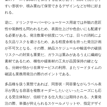
すい形状や、積み重ねて保管できるデザインなどが特に好ま
れる。
逆に、ドリンクサーバーやショーケース用途では外観の意匠
性や装飾性も問われるため、表面仕上げや色合いにも配慮す
る必要がある。発注数量や頻度については、日々の消耗によ
る欠品リスクを避けるため、ある程度余裕を持った発注計画
が不可欠となる。その際、納品スケジュールや輸送中の破損
リスクへの対策も重要だ。ガラスは重みがあるうえに繊細な
素材であるため、梱包や緩衝材の工夫が品質保持の鍵とな
る。分納や預かり在庫サービスの利用、またリードタイムの
確認も業務用発注の際のポイントである。
多品種を扱う業態であれば、同形状・同容量ながらラベル表
示が異なる容器を複数オーダーしたいといったニーズにも応
える受注体制が、信頼できる仕入先には期待される。大量発
注の際、単価が抑えられるスケールメリットや、指定デザイ