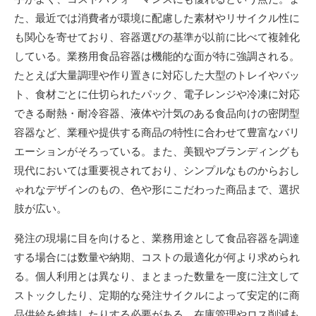
た、最近では消費者が環境に配慮した素材やリサイクル性に
も関心を寄せており、容器選びの基準が以前に比べて複雑化
している。業務用食品容器は機能的な面が特に強調される。
たとえば大量調理や作り置きに対応した大型のトレイやバッ
ト、食材ごとに仕切られたパック、電子レンジや冷凍に対応
できる耐熱・耐冷容器、液体や汁気のある食品向けの密閉型
容器など、業種や提供する商品の特性に合わせて豊富なバリ
エーションがそろっている。また、美観やブランディングも
現代においては重要視されており、シンプルなものからおし
ゃれなデザインのもの、色や形にこだわった商品まで、選択
肢が広い。
発注の現場に目を向けると、業務用途として食品容器を調達
する場合には数量や納期、コストの最適化が何より求められ
る。個人利用とは異なり、まとまった数量を一度に注文して
ストックしたり、定期的な発注サイクルによって安定的に商
品供給を維持したりする必要がある。在庫管理やロス削減も