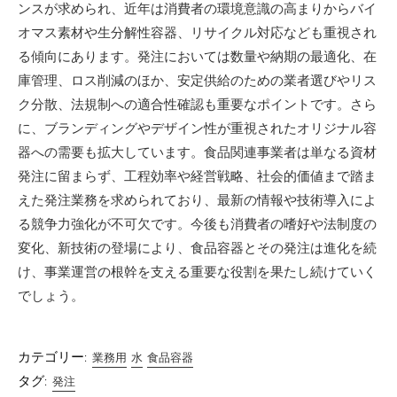
ンスが求められ、近年は消費者の環境意識の高まりからバイ
オマス素材や生分解性容器、リサイクル対応なども重視され
る傾向にあります。発注においては数量や納期の最適化、在
庫管理、ロス削減のほか、安定供給のための業者選びやリス
ク分散、法規制への適合性確認も重要なポイントです。さら
に、ブランディングやデザイン性が重視されたオリジナル容
器への需要も拡大しています。食品関連事業者は単なる資材
発注に留まらず、工程効率や経営戦略、社会的価値まで踏ま
えた発注業務を求められており、最新の情報や技術導入によ
る競争力強化が不可欠です。今後も消費者の嗜好や法制度の
変化、新技術の登場により、食品容器とその発注は進化を続
け、事業運営の根幹を支える重要な役割を果たし続けていく
でしょう。
カテゴリー:
業務用
水
食品容器
タグ:
発注