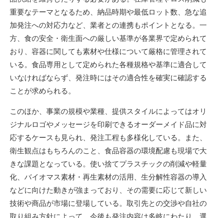
重要なテーマとなるため、納品時期や最低ロット数、急な追
加発注への対応力など、業者との連携もポイントとなる。一
方、食の安全・衛生面への厳しい基準が各業界で定められて
おり、容器に関しても素材や仕様について厳格に管理されて
いる。食品専用として定められた各種規格や基準に適合して
いなければならず、発注時にはその適合性を確実に確認する
ことが求められる。
このほか、事業の規模や業種、提供スタイルによってはオリ
ジナルロゴやメッセージを印刷できるオーダーメイド品に対
応するケースも見られ、発注工程も多様化している。また、
衛生観点はもちろんのこと、食品容器の環境配慮も現場で大
きな課題となっている。使い捨てプラスチックの削減や軽量
化、バイオマス素材・再生素材の活用、生分解性容器の導入
などに向けた動きが強まっており、その需要に応じて新しい
技術や商品が市場に登場している。取引先との交渉や自社の
取り組み方針によって、今後も発注内容は多岐にわたり、選