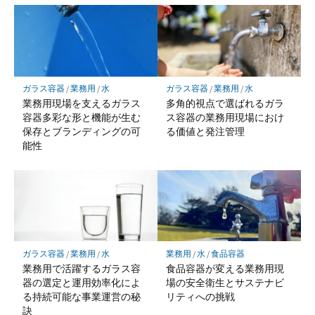
ガラス容器
/
業務用
/
水
ガラス容器
/
業務用
/
水
業務用現場を支えるガラス
多角的視点で選ばれるガラ
容器多彩な形と機能が生む
ス容器の業務用現場におけ
保存とブランディングの可
る価値と発注管理
能性
ガラス容器
/
業務用
/
水
業務用
/
水
/
食品容器
業務用で活躍するガラス容
食品容器が変える業務用現
器の選定と運用効率化によ
場の安全衛生とサステナビ
る持続可能な事業運営の秘
リティへの挑戦
訣