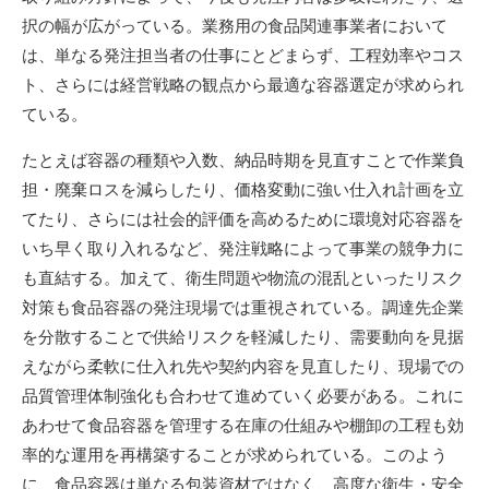
択の幅が広がっている。業務用の食品関連事業者において
は、単なる発注担当者の仕事にとどまらず、工程効率やコス
ト、さらには経営戦略の観点から最適な容器選定が求められ
ている。
たとえば容器の種類や入数、納品時期を見直すことで作業負
担・廃棄ロスを減らしたり、価格変動に強い仕入れ計画を立
てたり、さらには社会的評価を高めるために環境対応容器を
いち早く取り入れるなど、発注戦略によって事業の競争力に
も直結する。加えて、衛生問題や物流の混乱といったリスク
対策も食品容器の発注現場では重視されている。調達先企業
を分散することで供給リスクを軽減したり、需要動向を見据
えながら柔軟に仕入れ先や契約内容を見直したり、現場での
品質管理体制強化も合わせて進めていく必要がある。これに
あわせて食品容器を管理する在庫の仕組みや棚卸の工程も効
率的な運用を再構築することが求められている。このよう
に、食品容器は単なる包装資材ではなく、高度な衛生・安全