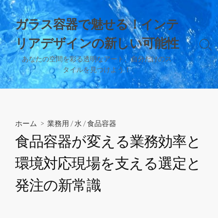
コ
ン
ガラス容器で魅せる！インテ
テ
リアデザインの新しい可能性
ン
検
ツ
索
あなたの空間を彩る透明なアート、自分だけのス
へ
切
タイルを見つけよう！
り
ス
替
キ
え
ッ
プ
ホーム
>
業務用
/
水
/
食品容器
食品容器が変える業務効率と
環境対応現場を支える選定と
発注の新常識