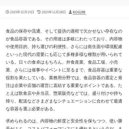
公
最
投
2025年12月15日
2025年11月28日
KOGURE
開
終
稿
日
更
者
新
食品の保存や流通、そして提供の過程で欠かせない存在なの
日
が食品容器である。
その用途は多岐にわたっており、内容物
や使用目的、持ち運びの利便性、さらには衛生面や環境配慮
といった現代の需要にも応じて多種多様な種類が用いられて
いる。日々の食卓はもちろん、外食産業、食品工場、小売
業、さらには催事やイベントに至るまで、食品容器は重要な
役割を果たしている。業務用分野では、食品容器の選定と発
注は企業や店舗の運営に直結する重要なポイントである。た
とえば飲食店や弁当店、惣菜販売などでは、盛り付けや持ち
帰り、配送などさまざまなシチュエーションに合わせて最適
な容器を選ぶ必要がある。
求められるのは、内容物の鮮度と安全性を保ちつつ、使い勝
手がよく、コストパフォーマンスにも優れるという点だ。ま